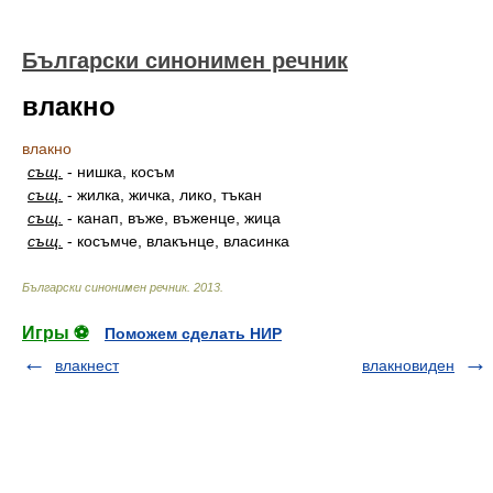
Български синонимен речник
влакно
влакно
същ.
-
нишка, косъм
същ.
-
жилка, жичка, лико, тъкан
същ.
-
канап, въже, въженце, жица
същ.
-
косъмче, влакънце, власинка
Български синонимен речник
.
2013
.
Игры ⚽
Поможем сделать НИР
влакнест
влакновиден