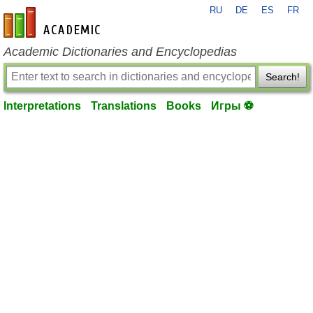
RU
DE
ES
FR
en-academic.com
Academic Dictionaries and Encyclopedias
Search!
Interpretations
Translations
Books
Игры ⚽