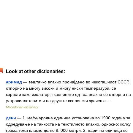
Look at other dictionaries:
аримид
— вештачко влакно пронајдено во некогашниот СССР,
отпорно на многу високи и многу ниски температури, се
користи како изолатор, ткаенините од тоа влакно се отпорни на
ултравиолетовите и на другите вселенски зрачења …
Macedonian dictionary
дени
— 1. меѓународна единица установена во 1900 година за
одредување на танкоста на текстилното влакно, односно: колку
грама тежи влакно долго 9. 000 метри. 2. парична единица во