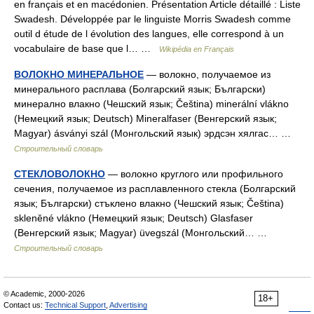
en français et en macédonien. Présentation Article détaillé : Liste
Swadesh. Développée par le linguiste Morris Swadesh comme
outil d étude de l évolution des langues, elle correspond à un
vocabulaire de base que l… …
Wikipédia en Français
ВОЛОКНО МИНЕРАЛЬНОЕ
— волокно, получаемое из
минерального расплава (Болгарский язык; Български)
минерално влакно (Чешский язык; Čeština) minerální vlákno
(Немецкий язык; Deutsch) Mineralfaser (Венгерский язык;
Magyar) ásványi szál (Монгольский язык) эрдсэн хялгас… …
Строительный словарь
СТЕКЛОВОЛОКНО
— волокно круглого или профильного
сечения, получаемое из расплавленного стекла (Болгарский
язык; Български) стъклено влакно (Чешский язык; Čeština)
skleněné vlákno (Немецкий язык; Deutsch) Glasfaser
(Венгерский язык; Magyar) üvegszál (Монгольский… …
Строительный словарь
© Academic, 2000-2026
18+
Contact us:
Technical Support
,
Advertising