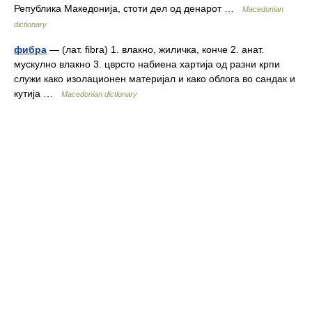
Република Македонија, стоти дел од денарот …
Macedonian
dictionary
фибра
— (лат. fibra) 1. влакно, жиличка, конче 2. анат.
мускулно влакно 3. цврсто набиена хартија од разни крпи
служи како изолационен материјал и како облога во сандак и
кутија …
Macedonian dictionary