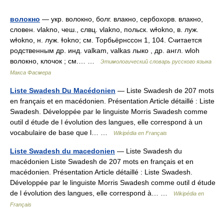
волокно
— укр. волокно, болг. влакно, сербохорв. влакно,
словен. vlakno, чеш., слвц. vlakno, польск. wɫokno, в. луж.
wɫokno, н. луж. ɫokno; см. Торбьёрнссон 1, 104. Считается
родственным др. инд. valkam, valkas лыко , др. англ. wloh
волокно, клочок ; см.… …
Этимологический словарь русского языка
Макса Фасмера
Liste Swadesh Du Macédonien
— Liste Swadesh de 207 mots
en français et en macédonien. Présentation Article détaillé : Liste
Swadesh. Développée par le linguiste Morris Swadesh comme
outil d étude de l évolution des langues, elle correspond à un
vocabulaire de base que l… …
Wikipédia en Français
Liste Swadesh du macedonien
— Liste Swadesh du
macédonien Liste Swadesh de 207 mots en français et en
macédonien. Présentation Article détaillé : Liste Swadesh.
Développée par le linguiste Morris Swadesh comme outil d étude
de l évolution des langues, elle correspond à… …
Wikipédia en
Français